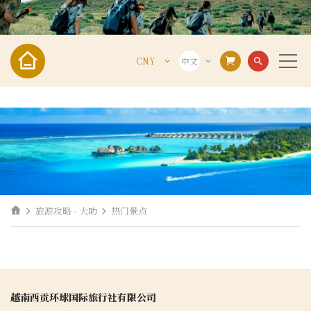
CNY
中文
search
VND
VIE
USD
ENG
CNY
中文
旅游攻略 - 大叻
热门景点
越南西贡环球国际旅行社有限公司