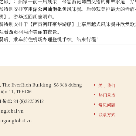
之旅】：船家一前一后划桨，带您游览弯曲交错的椰林水道，穿
餐特别安排享用
湄公河油泡象鱼
风味餐。后参观美拖最大的寺庙
佛】。游毕返回胡志明市。
餐特别安排于【西贡河畔豪华游船】上享用越式風味餐并欣赏歌
观看西贡河两岸美丽的夜景。
餐后，乘车前往机场办理登机手续，结束行程！
, The EverRich Building, Số 968 đường
关于我们
Quận 11, TPHCM
热门景点
11
传真:
84 (8)22250912
常见问题
nglobal.vn
联系方式
aigonglobal.vn