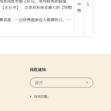
梭其间既有趣又好玩。享用鲜美的蜂蜜。
中
X
-【永长寺】：这里有东南亚最大的【弥勒
晚
舞表演，一边欣赏越南佳人歌舞助兴，一
接收通知
访问次数: