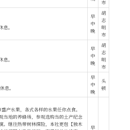
市
胡
早
志
中
休息。
明
晚
市
胡
早
志
中
休息。
明
晚
市
早
头
中
店休息。
顿
晚
市盛产水果，各式各样的水果任你点食。
观当地的养蜂场，参观选购当的土产纪念
演。继往热带树林探险，本社更包【独木
早