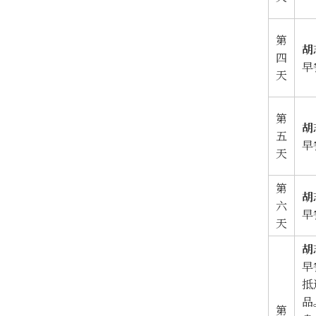
第
胡
四
早
天
第
胡
五
早
天
第
胡
六
早
天
胡
早
抵
品
第