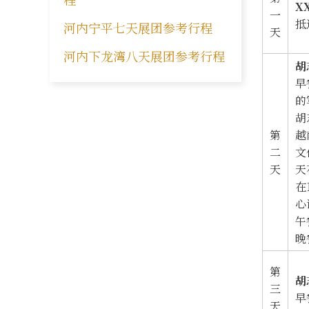
X
一
抵
河内宁平七天展团参考行程
天
河内下龙湾八天展团参考行程
胡
早
的
胡
第
越
二
文
天
天
在
心
午
晚
第
胡
三
早
天