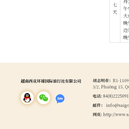
舟
七
午
天
大
晚
边
晚
胡志明市：
R1-1109
越南西贡环球国际旅行社有限公司
3/2, Phường 15, 
电话:
84(8)222509
邮件：
info@saigo
网页:
http://www.s