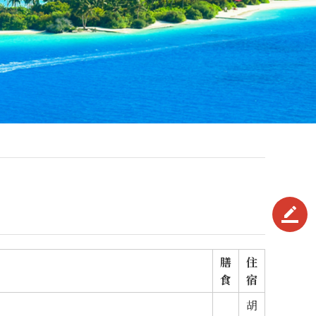
border_color
膳
住
食
宿
胡