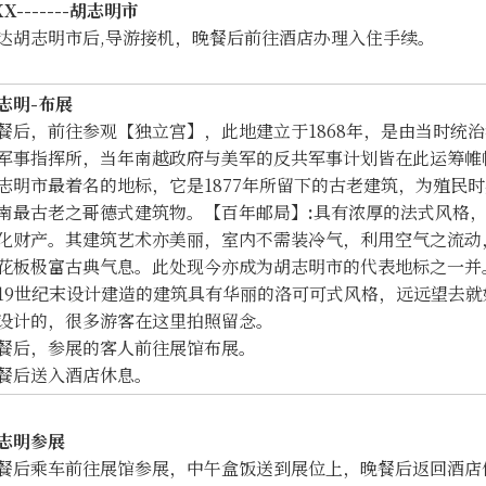
XX-------胡志明市
达胡志明市后,导游接机，晚餐后前往酒店办理入住手续。
志明
-布展
餐后，前往参观【独立宫
】
，此地建立于1868年，是由当时统
军事指挥所，当年南越政府与美军的反共军事计划皆在此运筹帷
志明市最着名的地标，它是1877年所留下的古老建筑，为殖民
南最古老之哥德式建筑物。
【
百年邮局
】
:
具有浓厚的法式风格，
化财产。其建筑艺术亦美丽，室内不需装冷气，利用空气之流动
花板极富古典气息。此处现今亦成为胡志明市的代表地标之一并
search
19世纪末设计建造的建筑具有华丽的洛可可式风格，远远望去
设计的，很多游客在这里拍照留念。
餐后，参展的客人前往展馆布展。
餐后送入酒店休息。
志明参展
餐后乘车前往展馆参展，中午盒饭送到展位上，晚餐后返回酒店