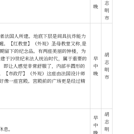
志
晚
明
市
治者法国人所建。地底下层是间具抗炸能力
幄。
【
红教堂
】（
外观
）
圣母教堂又称,是
时期留下的纪念品。有两座美丽的钟楼，为
胡
建于19世纪末法人统治时代，属于重要的
早
志
，即让人感觉非常舒服了，内部半圆形的
中
明
。
【
市政厅
】（
外观
）
这座由法国设计师
晚
市
就好像一座宫殿。宫殿前的广场更是经过精
胡
早
志
中
休息。
明
晚